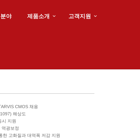
업분야
제품소개
고객지원
ANB-B6100
고객지원
ANB-D6100
공지사항
ANB-NVR6100
TARVIS CMOS 채용
 1097) 해상도
G 동시 지원
성능 역광보정
을 통한 고화질과 대역폭 저감 지원