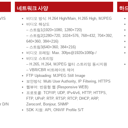
네트워크 사양
하
VIS
비디오 방식: H.264 High/Main, H.265 High, MJPEG
비디오 해상도
– 스트림1(1920×1080, 1280×720)
– 스트림2(1280×720, 1024×576, 768×432, 704×392,
640×360, 384×216)
– 스트림3(640×360, 384×216)
비디오 프레임: Max. 30fps@1920x1080p /
비디오 스트리밍
– H.265, H.264, MJPEG 멀티 스트리밍 동시지원
– VBR/CBR 비트레이트 제어
FTP Uploading: MJPEG Still Image
보안방식: Multi User Authority, IP Filtering, HTTPS
웹뷰어: 반응형 웹 (Responsive WEB)
프로토콜: TCP/IP, UDP, IPv4/v6, HTTP, HTTPS,
FTP, UPnP, RTP, RTSP, RTCP, DHCP, ARP,
r D/N
Zeroconf, Bonjour, SNMP
SDK 지원: API, ONVIF Profile S/T