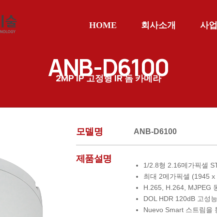
HOME
회사소개
사
ANB-D6100
2MP IP
고정형
IR
돔 카메라
모델명
ANB-D6100
제품설명
1/2.8형 2.16메가픽셀 S
최대 2메가픽셀 (1945 x
H.265, H.264, MJPE
DOL HDR 120dB 고
Nuevo Smart 스트림